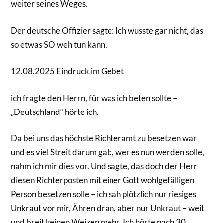
weiter seines Weges.
Der deutsche Offizier sagte: Ich wusste gar nicht, das
so etwas SO weh tun kann.
12.08.2025 Eindruck im Gebet
ich fragte den Herrn, für was ich beten sollte –
„Deutschland“ hörte ich.
Da bei uns das höchste Richteramt zu besetzen war
und es viel Streit darum gab, wer es nun werden solle,
nahm ich mir dies vor. Und sagte, das doch der Herr
diesen Richterposten mit einer Gott wohlgefälligen
Person besetzen solle – ich sah plötzlich nur riesiges
Unkraut vor mir, Ähren dran, aber nur Unkraut – weit
und breit keinen Weizen mehr. Ich hörte nach 30