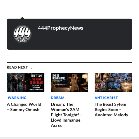
444ProphecyNews
READ NEXT →
WARNING
DREAM
ANTICHRIST
A Changed World
Dream: The
The Beast Sytem
– Sammy Omosh
Woman’s 2AM
Begins Soon –
Flight Tonight! –
Anointed Melody
Lloyd Immanuel
Acree