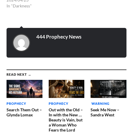
In "Darkness"
444 Prophecy News
READ NEXT →
PROPHECY
PROPHECY
WARNING
Search Them Out –
Out with the Old –
Seek Me Now –
Glynda Lomax
In with the New …
Sandra West
Beauty is Vain, but
a Woman Who
Fears the Lord