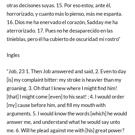
otras decisones suyas. 15. Por eso estoy, ante él,
horrorizado, y cuanto más lo pienso, más me espanta.
16. Dios me ha enervado el corazón, Sadday me ha
aterrorizado. 17. Pues no he desaparecido en las
tinieblas, pero él ha cubierto de oscuridad mi rostro”
Ingles
“Job, 23 1. Then Job answered and said, 2. Even to day
[is] my complaint bitter: my stroke is heavier than my
groaning. 3. Oh that I knew where I might find him!
[that] I might come [even] to his seat! ; 4. I would order
[my] cause before him, and fill my mouth with
arguments. 5. I would know the words [which] he would
answer me, and understand what he would say unto
me. 6. Will he plead against me with [his] great power?