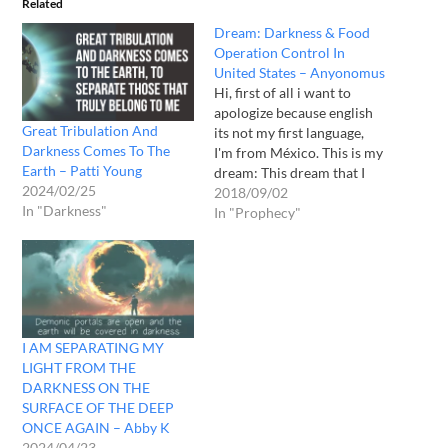
Related
Dream: Darkness & Food
Operation Control In
United States – Anyonomus
Hi, first of all i want to
apologize because english
Great Tribulation And
its not my first language,
Darkness Comes To The
I'm from México. This is my
Earth – Patti Young
dream: This dream that I
2024/02/25
have it's in the United
2018/09/02
In "Darkness"
States because all the signs
In "Prophecy"
are in English and not in
Spanish, anyway Im in the
street I know…
I AM SEPARATING MY
LIGHT FROM THE
DARKNESS ON THE
SURFACE OF THE DEEP
ONCE AGAIN – Abby K
2024/04/23